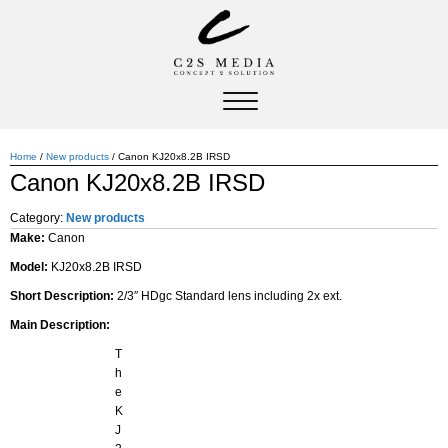
Home
/
New products
/ Canon KJ20x8.2B IRSD
Canon KJ20x8.2B IRSD
Category:
New products
Make:
Canon
Model:
KJ20x8.2B IRSD
Short Description:
2/3″ HDgc Standard lens including 2x ext.
Main Description:
T
h
e
K
J